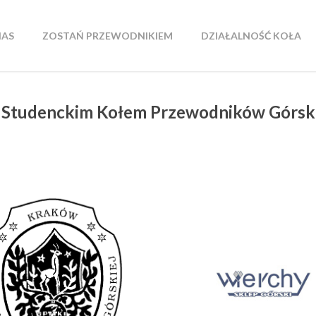
NAS
ZOSTAŃ PRZEWODNIKIEM
DZIAŁALNOŚĆ KOŁA
 Studenckim Kołem Przewodników Górsk