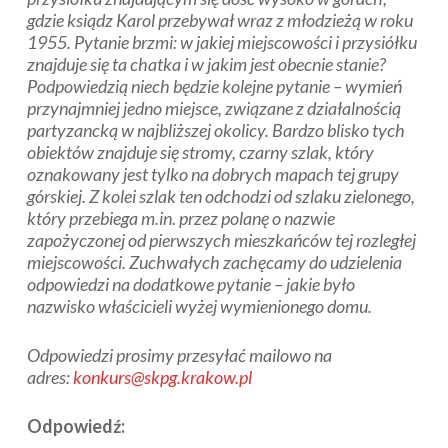
gdzie ksiądz Karol przebywał wraz z młodzieżą w roku
1955. Pytanie brzmi: w jakiej miejscowości i przysiółku
znajduje się ta chatka i w jakim jest obecnie stanie?
Podpowiedzią niech będzie kolejne pytanie – wymień
przynajmniej jedno miejsce, związane z działalnością
partyzancką w najbliższej okolicy. Bardzo blisko tych
obiektów znajduje się stromy, czarny szlak, który
oznakowany jest tylko na dobrych mapach tej grupy
górskiej. Z kolei szlak ten odchodzi od szlaku zielonego,
który przebiega m.in. przez polanę o nazwie
zapożyczonej od pierwszych mieszkańców tej rozległej
miejscowości. Zuchwałych zachęcamy do udzielenia
odpowiedzi na dodatkowe pytanie – jakie było
nazwisko właścicieli wyżej wymienionego domu.
Odpowiedzi prosimy przesyłać mailowo na
adres:
konkurs@skpg.krakow.pl
Odpowiedź: