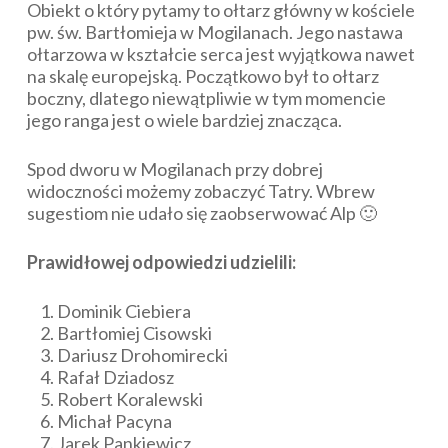
Obiekt o który pytamy to ołtarz główny w kościele
pw. św. Bartłomieja w Mogilanach. Jego nastawa
ołtarzowa w kształcie serca jest wyjątkowa nawet
na skalę europejską. Początkowo był to ołtarz
boczny, dlatego niewątpliwie w tym momencie
jego ranga jest o wiele bardziej znacząca.
Spod dworu w Mogilanach przy dobrej
widoczności możemy zobaczyć Tatry. Wbrew
sugestiom nie udało się zaobserwować Alp 🙂
Prawidłowej odpowiedzi udzielili:
Dominik Ciebiera
Bartłomiej Cisowski
Dariusz Drohomirecki
Rafał Dziadosz
Robert Koralewski
Michał Pacyna
Jarek Pankiewicz