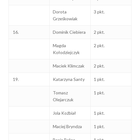
Dorota
3 pkt.
Grześkowiak
16.
Dominik Ciebiera
2 pkt.
Magda
2 pkt.
Kołodziejczyk
Maciek Klimczak
2 pkt.
19.
Katarzyna Santy
1 pkt.
Tomasz
1 pkt.
Olejarczuk
Jola Koźbiał
1 pkt.
Maciej Bryndza
1 pkt.
Basia Bałos
1 pkt.