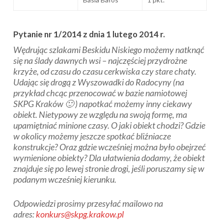
Pytanie nr 1/2014 z dnia 1 lutego 2014 r.
Wędrując szlakami Beskidu Niskiego możemy natknąć
się na ślady dawnych wsi – najczęściej przydrożne
krzyże, od czasu do czasu cerkwiska czy stare chaty.
Udając się drogą z Wyszowadki do Radocyny (na
przykład chcąc przenocować w bazie namiotowej
SKPG Kraków 🙂 ) napotkać możemy inny ciekawy
obiekt. Nietypowy ze względu na swoją formę, ma
upamiętniać minione czasy. O jaki obiekt chodzi? Gdzie
w okolicy możemy jeszcze spotkać bliźniacze
konstrukcje? Oraz gdzie wcześniej można było obejrzeć
wymienione obiekty? Dla ułatwienia dodamy, że obiekt
znajduje się po lewej stronie drogi, jeśli poruszamy się w
podanym wcześniej kierunku.
Odpowiedzi prosimy przesyłać mailowo na
adres:
konkurs@skpg.krakow.pl