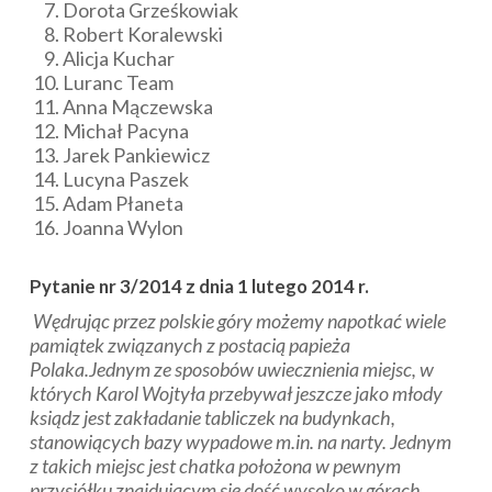
Dorota Grześkowiak
Robert Koralewski
Alicja Kuchar
Luranc Team
Anna Mączewska
Michał Pacyna
Jarek Pankiewicz
Lucyna Paszek
Adam Płaneta
Joanna Wylon
Pytanie nr 3/2014 z dnia 1 lutego 2014 r.
Wędrując przez polskie góry możemy napotkać wiele
pamiątek związanych z postacią papieża
Polaka.Jednym ze sposobów uwiecznienia miejsc, w
których Karol Wojtyła przebywał jeszcze jako młody
ksiądz jest zakładanie tabliczek na budynkach,
stanowiących bazy wypadowe m.in. na narty. Jednym
z takich miejsc jest chatka położona w pewnym
przysiółku znajdującym się dość wysoko w górach,