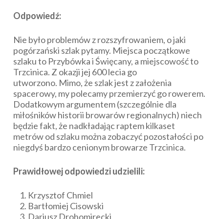
Odpowiedź:
Nie było problemów z rozszyfrowaniem, o jaki
pogórzański szlak pytamy. Miejsca początkowe
szlaku to Przybówka i Święcany, a miejscowość to
Trzcinica. Z okazji jej 600 lecia go
utworzono. Mimo, że szlak jest z założenia
spacerowy, my polecamy przemierzyć go rowerem.
Dodatkowym argumentem (szczególnie dla
miłośników historii browarów regionalnych) niech
będzie fakt, że nadkładając raptem kilkaset
metrów od szlaku można zobaczyć pozostałości po
niegdyś bardzo cenionym browarze Trzcinica.
Prawidłowej odpowiedzi udzielili:
Krzysztof Chmiel
Bartłomiej Cisowski
Dariusz Drohomirecki