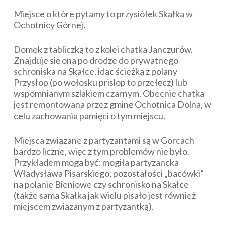
Miejsce o które pytamy to przysiółek Skałka w
Ochotnicy Górnej.
Domek z tabliczką to z kolei chatka Janczurów.
Znajduje się ona po drodze do prywatnego
schroniska na Skałce, idąc ścieżką z polany
Przysłop (po wołosku prislop to przełęcz) lub
wspomnianym szlakiem czarnym. Obecnie chatka
jest remontowana przez gminę Ochotnica Dolna, w
celu zachowania pamięci o tym miejscu.
Miejsca związane z partyzantami są w Gorcach
bardzo liczne, więc z tym problemów nie było.
Przykładem mogą być: mogiła partyzancka
Władysława Pisarskiego, pozostałości „bacówki”
na polanie Bieniowe czy schronisko na Skałce
(także sama Skałka jak wielu pisało jest również
miejscem związanym z partyzantką).