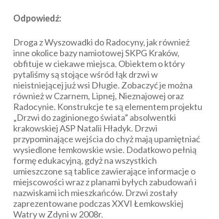
Odpowiedź:
Droga z Wyszowadki do Radocyny, jak również
inne okolice bazy namiotowej SKPG Kraków,
obfituje w ciekawe miejsca. Obiektem o który
pytaliśmy są stojące wśród łąk drzwi w
nieistniejącej już wsi Długie. Zobaczyć je można
również w Czarnem, Lipnej, Nieznajowej oraz
Radocynie. Konstrukcje te są elementem projektu
„Drzwi do zaginionego świata” absolwentki
krakowskiej ASP Natalii Hładyk. Drzwi
przypominające wejścia do chyż mają upamiętniać
wysiedlone łemkowskie wsie. Dodatkowo pełnią
formę edukacyjną, gdyż na wszystkich
umieszczone są tablice zawierające informacje o
miejscowości wraz z planami byłych zabudowań i
nazwiskami ich mieszkańców. Drzwi zostały
zaprezentowane podczas XXVI Łemkowskiej
Watry w Zdyni w 2008r.