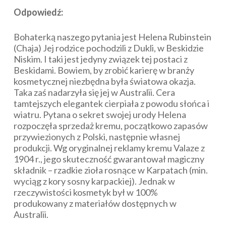
Odpowiedź:
Bohaterką naszego pytania jest Helena Rubinstein
(Chaja) Jej rodzice pochodzili z Dukli, w Beskidzie
Niskim. I taki jest jedyny związek tej postaci z
Beskidami. Bowiem, by zrobić karierę w branży
kosmetycznej niezbędna była światowa okazja.
Taka zaś nadarzyła się jej w Australii. Cera
tamtejszych elegantek cierpiała z powodu słońca i
wiatru. Pytana o sekret swojej urody Helena
rozpoczęła sprzedaż kremu, początkowo zapasów
przywiezionych z Polski, następnie własnej
produkcji. Wg oryginalnej reklamy kremu Valaze z
1904 r., jego skuteczność gwarantował magiczny
składnik – rzadkie zioła rosnące w Karpatach (min.
wyciąg z kory sosny karpackiej). Jednak w
rzeczywistości kosmetyk był w 100%
produkowany z materiałów dostępnych w
Australii.