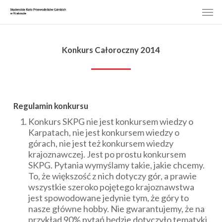
Skip
Men
to
main
content
Konkurs Całoroczny 2014
Regulamin konkursu
Konkurs SKPG nie jest konkursem wiedzy o
Karpatach, nie jest konkursem wiedzy o
górach, nie jest też konkursem wiedzy
krajoznawczej. Jest po prostu konkursem
SKPG. Pytania wymyślamy takie, jakie chcemy.
To, że większość z nich dotyczy gór, a prawie
wszystkie szeroko pojętego krajoznawstwa
jest spowodowane jedynie tym, że góry to
nasze główne hobby. Nie gwarantujemy, że na
przykład 90% pytań będzie dotyczyło tematyki