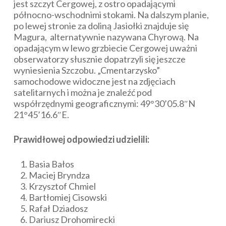
jest szczyt Cergowej, z ostro opadającymi
północno-wschodnimi stokami. Na dalszym planie,
po lewej stronie za doliną Jasiołki znajduje się
Magura, alternatywnie nazywana Chyrową. Na
opadającym w lewo grzbiecie Cergowej uważni
obserwatorzy słusznie dopatrzyli się jeszcze
wyniesienia Szczobu. „Cmentarzysko”
samochodowe widoczne jest na zdjęciach
satelitarnych i można je znaleźć pod
współrzędnymi geograficznymi: 49°30’05.8″N
21°45’16.6″E.
Prawidłowej odpowiedzi udzielili:
Basia Bałos
Maciej Bryndza
Krzysztof Chmiel
Bartłomiej Cisowski
Rafał Dziadosz
Dariusz Drohomirecki