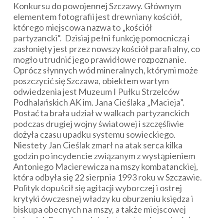
Konkursu do powojennej Szczawy. Głównym
elementem fotografii jest drewniany kościół,
którego miejscowa nazwa to „kościół
partyzancki”. Dzisiaj pełni funkcję pomocniczą i
zasłonięty jest przez nowszy kościół parafialny, co
mogło utrudnić jego prawidłowe rozpoznanie.
Oprócz słynnych wód mineralnych, którymi może
poszczycić się Szczawa, obiektem wartym
odwiedzenia jest Muzeum I Pułku Strzelców
Podhalańskich AK im. Jana Cieślaka „Macieja”.
Postać ta brała udział w walkach partyzanckich
podczas drugiej wojny światowej i szczęśliwie
dożyła czasu upadku systemu sowieckiego.
Niestety Jan Cieślak zmarł na atak serca kilka
godzin po incydencie związanym z wystąpieniem
Antoniego Macierewicza na mszy kombatanckiej,
która odbyła się 22 sierpnia 1993 roku w Szczawie.
Polityk dopuścił się agitacji wyborczej i ostrej
krytyki ówczesnej władzy ku oburzeniu księdza i
biskupa obecnych na mszy, a także miejscowej