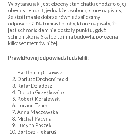
W pytaniu jaki jest obecny stan chatki chodziło o jej
obecny remont, jednakże osobom, które napisały,
że stoi i ma się dobrze również zaliczamy
odpowiedź. Natomiast osoby, które napisały, że
jest schroniskiem nie dostały punktu, gdyż
schronisko na Skałce to inna budowla, położona
kilkaset metrów niżej.
Prawidłowej odpowiedzi udzielili:
Bartłomiej Cisowski
Dariusz Drohomirecki
Rafał Dziadosz
Dorota Grześkowiak
Robert Koralewski
Luranc Team
Anna Mączewska
Michał Pacyna
Lucyna Paszek
Bartosz Piekaruś