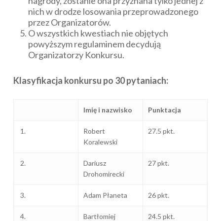
nagrody, zostanie ona przyznana tylko jednej z
nich w drodze losowania przeprowadzonego
przez Organizatorów.
O wszystkich kwestiach nie objętych
powyższym regulaminem decydują
Organizatorzy Konkursu.
Klasyfikacja konkursu po 30 pytaniach:
Imię i nazwisko
Punktacja
1.
Robert
27.5 pkt.
Koralewski
2.
Dariusz
27 pkt.
Drohomirecki
3.
Adam Płaneta
26 pkt.
4.
Bartłomiej
24.5 pkt.