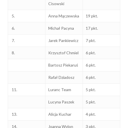
Cisowski
5.
Anna Mączewska
19 pkt.
6.
Michał Pacyna
17 pkt.
7.
Jarek Pankiewicz
7 pkt.
8.
Krzysztof Chmiel
6 pkt.
Bartosz Piekaruś
6 pkt.
Rafał Dziadosz
6 pkt.
11.
Luranc Team
5 pkt.
Lucyna Paszek
5 pkt.
13.
Alicja Kuchar
4 pkt.
14.
Joanna Wylon
3 pkt.