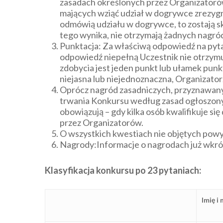
zasadach określonych przez Organizatorów,
mających wziąć udział w dogrywce zrezygnu
odmówią udziału w dogrywce, to zostają sk
tego wynika, nie otrzymają żadnych nagró
Punktacja: Za właściwą odpowiedź na pyt
odpowiedź niepełną Uczestnik nie otrzymuje
zdobycia jest jeden punkt lub ułamek punkt
niejasna lub niejednoznaczna, Organizat
Oprócz nagród zasadniczych, przyznawany
trwania Konkursu według zasad ogłoszonyc
obowiązują – gdy kilka osób kwalifikuje s
przez Organizatorów.
O wszystkich kwestiach nie objętych pow
Nagrody:
Informacje o nagrodach już wkró
Klasyfikacja konkursu po 23 pytaniach:
Imię i