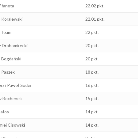
Płaneta
22.02 pkt.
 Koralewski
22.01 pkt.
c Team
22 pkt.
z Drohomirecki
20 pkt.
 Bogdański
20 pkt.
 Paszek
18 pkt.
rz i Paweł Suder
16 pkt.
z Bochenek
15 pkt.
Bałos
14 pkt.
miej Cisowski
14 pkt.