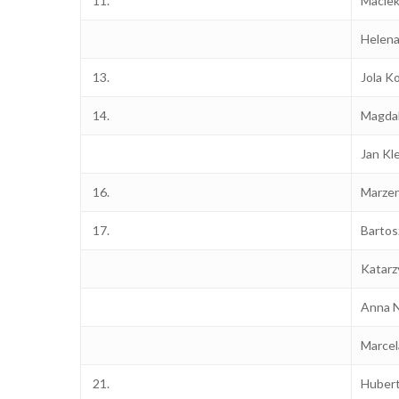
11.
Maciek
Helena
13.
Jola K
14.
Magdal
Jan Kl
16.
Marzen
17.
Bartos
Katarz
Anna 
Marcel
21.
Hubert