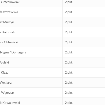
 Grześkowiak
2 pkt.
łaszczewska
2 pkt.
sz Murzyn
2 pkt.
z Bujoczek
2 pkt.
rz Chlewicki
2 pkt.
„Nygus” Domagała
2 pkt.
Wolski
2 pkt.
 Kisza
2 pkt.
Węglarz
2 pkt.
a Węgrzyn
2 pkt.
k Kowalewski
2 pkt.