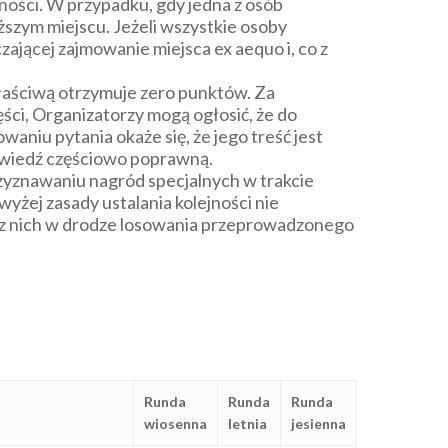
ności. W przypadku, gdy jedna z osób
ższym miejscu. Jeżeli wszystkie osoby
ającej zajmowanie miejsca ex aequo i, co z
łaściwą otrzymuje zero punktów. Za
ęści, Organizatorzy mogą ogłosić, że do
waniu pytania okaże się, że jego treść jest
owiedź częściowo poprawną.
yznawaniu nagród specjalnych w trakcie
żej zasady ustalania kolejności nie
nej z nich w drodze losowania przeprowadzonego
Runda
Runda
Runda
wiosenna
letnia
jesienna