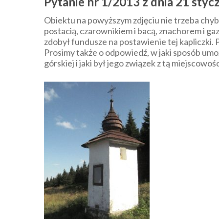
Pytanie nr 1/2013 z dnia 21 stycz
Obiektu na powyższym zdjęciu nie trzeba chyb
postacią, czarownikiem i bacą, znachorem i ga
zdobył fundusze na postawienie tej kapliczki.
Prosimy także o odpowiedź, w jaki sposób umoż
górskiej i jaki był jego związek z tą miejscowoś