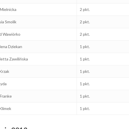
Mielnicka
2 pkt.
ia Smolik
2 pkt.
d Wawiórko
2 pkt.
ena Dziekan
1 pkt.
etta Zawilińska
1 pkt.
Krzak
1 pkt.
Łyda
1 pkt.
Franke
1 pkt.
Klimek
1 pkt.