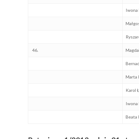
Iwona 
Małgos
Ryszar
46.
Magdal
Bernad
Marta 
Karol 
Iwona 
Beata 