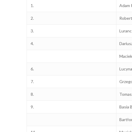
1.
Adam 
2.
Robert
3.
Luran
4.
Darius
Maciek
6.
Lucyna
7.
Grzego
8.
Tomas
9.
Basia 
Bartło