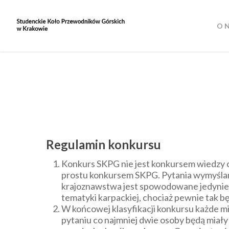
Skip
to
O 
main
content
Regulamin konkursu
Konkurs SKPG nie jest konkursem wiedzy o 
prostu konkursem SKPG. Pytania wymyślamy 
krajoznawstwa jest spowodowane jedynie t
tematyki karpackiej, chociaż pewnie tak bę
W końcowej klasyfikacji konkursu każde m
pytaniu co najmniej dwie osoby będą miał