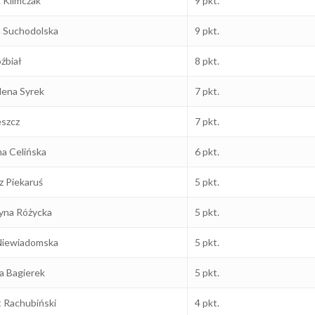
 Klimczak
9 pkt.
 Suchodolska
9 pkt.
oźbiał
8 pkt.
ena Syrek
7 pkt.
eszcz
7 pkt.
a Celińska
6 pkt.
z Piekaruś
5 pkt.
yna Różycka
5 pkt.
Niewiadomska
5 pkt.
a Bagierek
5 pkt.
 Rachubiński
4 pkt.