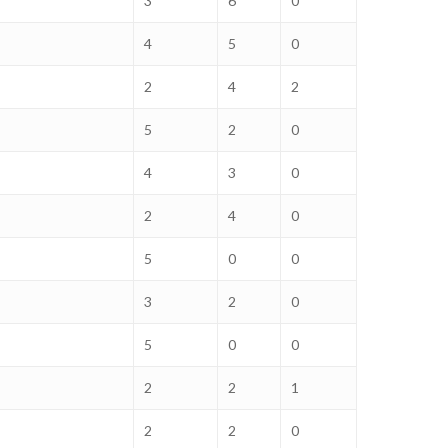
3
6
0
4
5
0
2
4
2
5
2
0
4
3
0
2
4
0
5
0
0
3
2
0
5
0
0
2
2
1
2
2
0