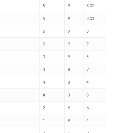
5
9
8.02
5
9
8.01
5
9
8
2
9
9
3
9
8
3
8
7
4
8
4
4
3
8
2
6
6
1
9
4