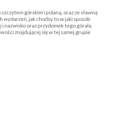
szczytem górskim i polaną, oraz ze sławną
h wydarzeń, jak choćby to w jaki sposób
ę i nazwisko oraz przydomek tego górala.
ości znajdującej się w tej samej grupie