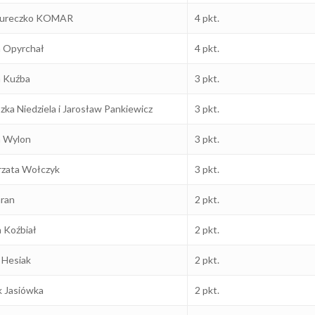
 Jureczko KOMAR
4 pkt.
 Opyrchał
4 pkt.
a Kuźba
3 pkt.
zka Niedziela i Jarosław Pankiewicz
3 pkt.
a Wylon
3 pkt.
zata Wołczyk
3 pkt.
ran
2 pkt.
a Koźbiał
2 pkt.
 Hesiak
2 pkt.
k Jasiówka
2 pkt.