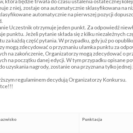
 która będzie trwała do czasu ustalenia ostatecznej kolej
je z niej, zostaje ona automatycznie sklasyfikowana na ni
lasyfikowane automatycznie na pierwszej pozycji dopuszcz
d.
anie Uczestnik otrzymuje jeden punkt. Za odpowiedź niew
 punktu. Jeżeli pytanie składa się z kilku niezależnych cz
u za każdą część pytania. W przypadku, gdy już po opubliko
orzy mogą zdecydować o przyznaniu ułamka punktu za odp
ch na zakończenie, Organizatorzy mogą zdecydować o prz
h na początku danej edycji. W tym przypadku opisane powy
ię do uzyskania nagrody, zostanie ona przyznana tylko jed
yższym regulaminem decydują Organizatorzy Konkursu.
tce!!!
 nazwisko
Punktacja