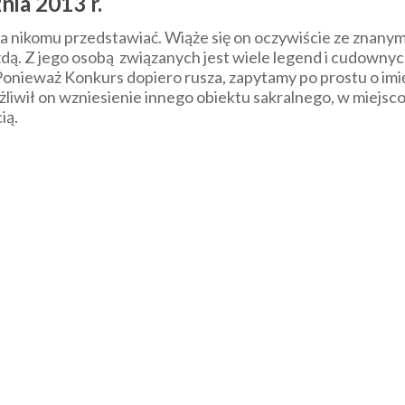
nia 2013 r.
a nikomu przedstawiać. Wiąże się on oczywiście ze znanym 
zdą. Z jego osobą związanych jest wiele legend i cudownyc
 Ponieważ Konkurs dopiero rusza, zapytamy po prostu o imi
liwił on wzniesienie innego obiektu sakralnego, w miejscow
cią.