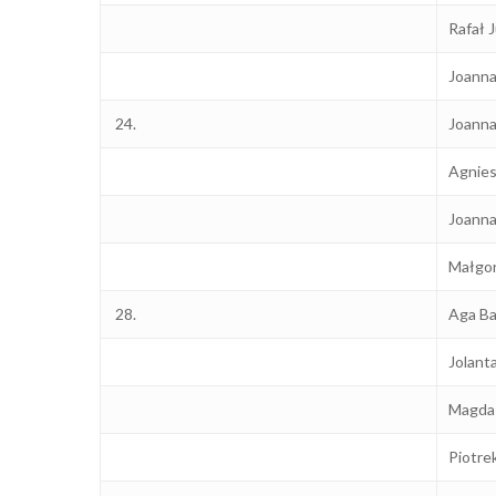
Rafał
Joanna
24.
Joann
Agnies
Joann
Małgor
28.
Aga Ba
Jolant
Magda
Piotre