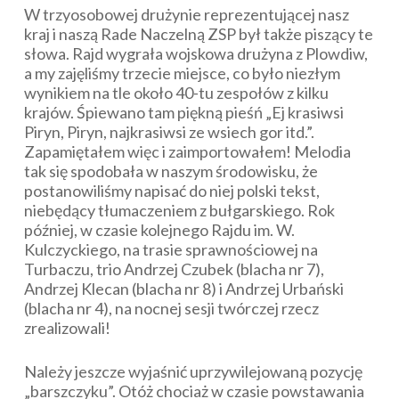
W trzyosobowej drużynie reprezentującej nasz
kraj i naszą Rade Naczelną ZSP był także piszący te
słowa. Rajd wygrała wojskowa drużyna z Plowdiw,
a my zajęliśmy trzecie miejsce, co było niezłym
wynikiem na tle około 40-tu zespołów z kilku
krajów. Śpiewano tam piękną pieśń „Ej krasiwsi
Piryn, Piryn, najkrasiwsi ze wsiech gor itd.”.
Zapamiętałem więc i zaimportowałem! Melodia
tak się spodobała w naszym środowisku, że
postanowiliśmy napisać do niej polski tekst,
niebędący tłumaczeniem z bułgarskiego. Rok
później, w czasie kolejnego Rajdu im. W.
Kulczyckiego, na trasie sprawnościowej na
Turbaczu, trio Andrzej Czubek (blacha nr 7),
Andrzej Klecan (blacha nr 8) i Andrzej Urbański
(blacha nr 4), na nocnej sesji twórczej rzecz
zrealizowali!
Należy jeszcze wyjaśnić uprzywilejowaną pozycję
„barszczyku”. Otóż chociaż w czasie powstawania