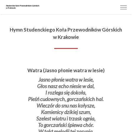
Skip
Men
to
main
content
Hymn Studenckiego Koła Przewodników Górskich
w Krakowie
Watra (Jasno płonie watra w lesie)
Jasno płonie watra w lesie,
Głos nasz echo niesie w dal,
I rozlega się dokoła,
Pieśń cudownych, gorczańskich hal.
Wieczór do snu nas kołysze,
Kamienicy dzikiej szum,
Szelest wiatru i trzask ognia,
To gorczański śpiewa chór.
W takt melodii tej zasypia,