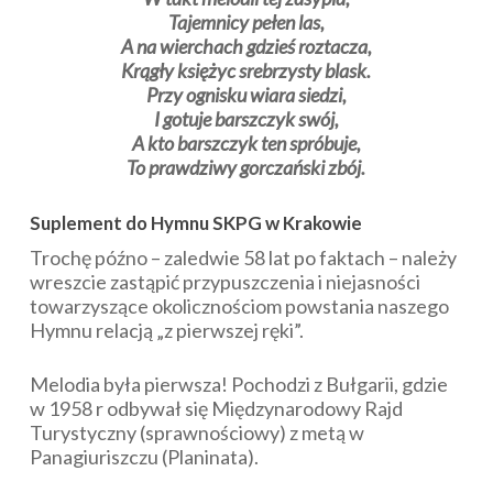
Tajemnicy pełen las,
A na wierchach gdzieś roztacza,
Krągły księżyc srebrzysty blask.
Przy ognisku wiara siedzi,
I gotuje barszczyk swój,
A kto barszczyk ten spróbuje,
To prawdziwy gorczański zbój.
Suplement do Hymnu SKPG w Krakowie
Trochę późno – zaledwie 58 lat po faktach – należy
wreszcie zastąpić przypuszczenia i niejasności
towarzyszące okolicznościom powstania naszego
Hymnu relacją „z pierwszej ręki”.
Melodia była pierwsza! Pochodzi z Bułgarii, gdzie
w 1958 r odbywał się Międzynarodowy Rajd
Turystyczny (sprawnościowy) z metą w
Panagiuriszczu (Planinata).