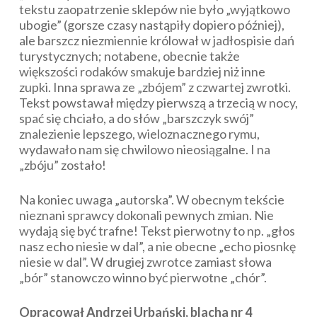
tekstu zaopatrzenie sklepów nie było „wyjątkowo
ubogie” (gorsze czasy nastąpiły dopiero później),
ale barszcz niezmiennie królował w jadłospisie dań
turystycznych; notabene, obecnie także
większości rodaków smakuje bardziej niż inne
zupki. Inna sprawa ze „zbójem” z czwartej zwrotki.
Tekst powstawał między pierwszą a trzecią w nocy,
spać się chciało, a do słów „barszczyk swój”
znalezienie lepszego, wieloznacznego rymu,
wydawało nam się chwilowo nieosiągalne. I na
„zbóju” zostało!
Na koniec uwaga „autorska”. W obecnym tekście
nieznani sprawcy dokonali pewnych zmian. Nie
wydają się być trafne! Tekst pierwotny to np. „głos
nasz echo niesie w dal”, a nie obecne „echo piosnkę
niesie w dal”. W drugiej zwrotce zamiast słowa
„bór” stanowczo winno być pierwotne „chór”.
Opracował Andrzej Urbański, blacha nr 4