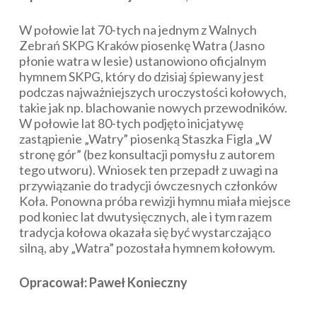
W połowie lat 70-tych na jednym z Walnych
Zebrań SKPG Kraków piosenkę Watra (Jasno
płonie watra w lesie) ustanowiono oficjalnym
hymnem SKPG, który do dzisiaj śpiewany jest
podczas najważniejszych uroczystości kołowych,
takie jak np. blachowanie nowych przewodników.
W połowie lat 80-tych podjęto inicjatywę
zastąpienie „Watry” piosenką Staszka Figla „W
stronę gór” (bez konsultacji pomysłu z autorem
tego utworu). Wniosek ten przepadł z uwagi na
przywiązanie do tradycji ówczesnych członków
Koła. Ponowna próba rewizji hymnu miała miejsce
pod koniec lat dwutysięcznych, ale i tym razem
tradycja kołowa okazała się być wystarczająco
silną, aby „Watra” pozostała hymnem kołowym.
Opracował: Paweł Konieczny