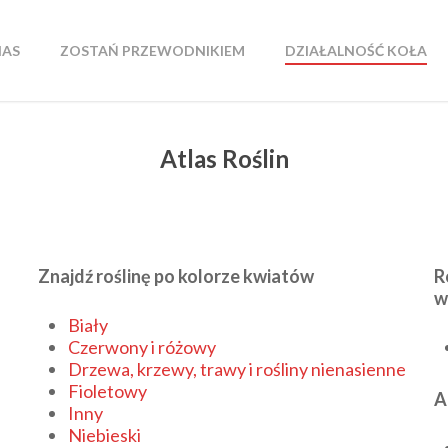
NAS
ZOSTAŃ PRZEWODNIKIEM
DZIAŁALNOŚĆ KOŁA
Atlas Roślin
Znajdź roślinę po kolorze kwiatów
R
w
Biały
Czerwony i różowy
Drzewa, krzewy, trawy i rośliny nienasienne
Fioletowy
A
Inny
Niebieski