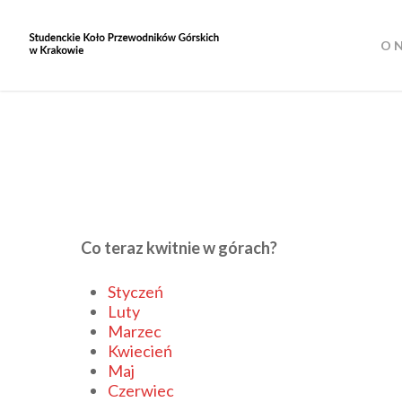
Skip
to
O 
main
content
Co teraz kwitnie w górach?
Styczeń
Luty
Marzec
Kwiecień
Maj
Czerwiec